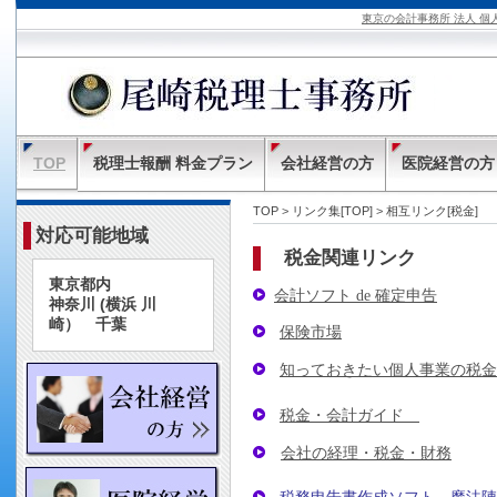
東京の会計事務所 法人 個
TOP
税理士報酬 料金プラン
会社経営の方
医院経営の方
TOP
>
リンク集[TOP]
>
相互リンク[税金]
対応可能地域
税金関連リンク
東京都内
会計ソフト de 確定申告
神奈川 (横浜 川
崎） 千葉
保険市場
知っておきたい個人事業の税金
税金・会計ガイド
会社の経理・税金・財務