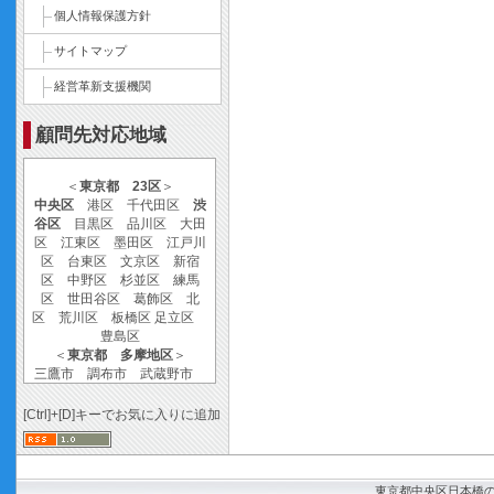
個人情報保護方針
サイトマップ
経営革新支援機関
顧問先対応地域
＜
東京都 23区
＞
中央区
港区 千代田区
渋
谷区
目黒区 品川区 大田
区 江東区 墨田区 江戸川
区 台東区 文京区 新宿
区 中野区 杉並区 練馬
区 世田谷区 葛飾区 北
区 荒川区 板橋区 足立区
豊島区
＜
東京都 多摩地区
＞
三鷹市 調布市 武蔵野市
小金井市 多摩市 稲城市
小平市 清瀬市 東大和市
[Ctrl]+[D]キーでお気に入りに追加
府中市 国立市 西東京市
武蔵村山市 東久留米市 日
野市 立川市 青梅市 八王
子市 東村山市 狛江市 国
東京都中央区日本橋の